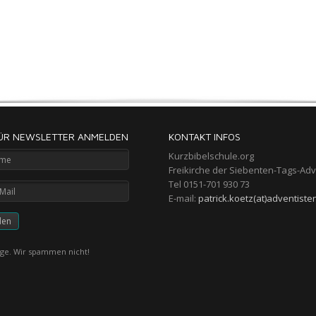
FÜR NEWSLETTER ANMELDEN
KONTAKT INFOS
Kurzbibelschule.org
Freikirche der Siebenten-Tags-Adv
Tel 0151-701 930 73
E-mail:
patrick.koetz(at)adventiste
ge. Wir spammen nicht!