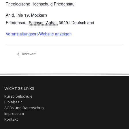
Theologische Hochschule Friedensau
An d. Ihle 19, Möckern
Friedensau
,
Sachsen-Anhalt
39291
Deutschland
Veranstaltungsort-Website anzeigen
Testevent
WICHTIGE LINKS
Kurzbibelschule
Biblebasic
AGBs und Datenschutz
Impressum
Kontakt