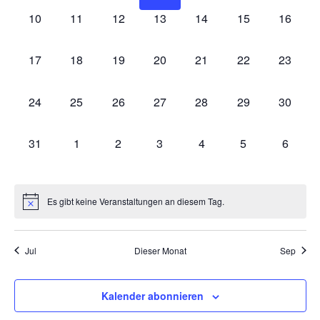
0
0
0
0
0
0
0
10
11
12
13
14
15
16
Veranstaltungen,
Veranstaltungen,
Veranstaltungen,
Veranstaltungen,
Veranstaltungen,
Veranstaltungen
Veranst
0
0
0
0
0
0
0
17
18
19
20
21
22
23
Veranstaltungen,
Veranstaltungen,
Veranstaltungen,
Veranstaltungen,
Veranstaltungen,
Veranstaltungen
Veranst
0
0
0
0
0
0
0
24
25
26
27
28
29
30
Veranstaltungen,
Veranstaltungen,
Veranstaltungen,
Veranstaltungen,
Veranstaltungen,
Veranstaltungen
Veranst
0
0
0
0
0
0
0
31
1
2
3
4
5
6
Veranstaltungen,
Veranstaltungen,
Veranstaltungen,
Veranstaltungen,
Veranstaltungen,
Veranstaltungen
Veranst
Es gibt keine Veranstaltungen an diesem Tag.
Jul
Dieser Monat
Sep
Kalender abonnieren